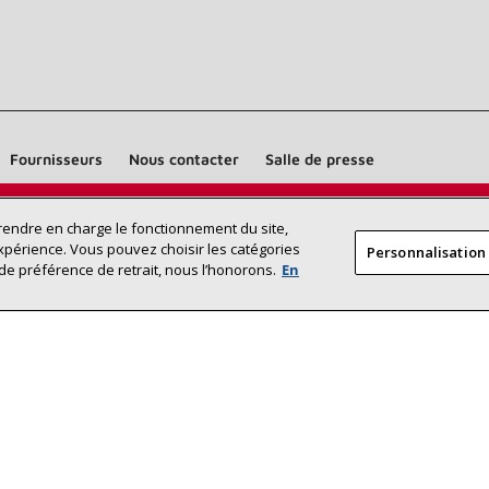
Fournisseurs
Nous contacter
Salle de presse
Trouvez un dépositaire Lennox près
prendre en charge le fonctionnement du site,
RECHERCHE
xpérience. Vous pouvez choisir les catégories
Personnalisation
DÉPOSITAI
de chez vous
de préférence de retrait, nous l’honorons.
En
©2026 Lennox International Inc.
Plan du site
Déclaration 