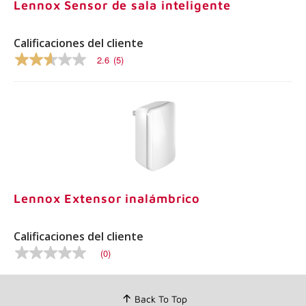
Lennox Sensor de sala inteligente
El
mismo
enlace
Calificaciones del cliente
de
la
2.6
(5)
página.
2.6
de
5
estrellas,
valor
de
calificación
promedio.
Lea
las
reseñas
5
.
Lennox Extensor inalámbrico
El
mismo
enlace
Calificaciones del cliente
de
la
(0)
Sin
página.
valor
de
calificación
Back To Top
Enlace