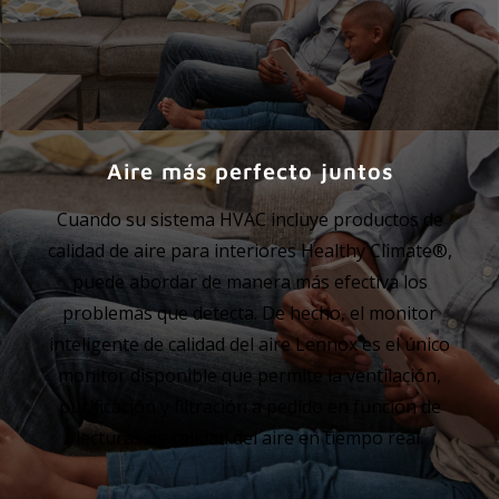
Aire más perfecto juntos
Cuando su sistema HVAC incluye productos de
calidad de aire para interiores Healthy Climate®,
puede abordar de manera más efectiva los
problemas que detecta. De hecho, el monitor
inteligente de calidad del aire Lennox es el único
monitor disponible que permite la ventilación,
purificación y filtración a pedido en función de
lecturas de calidad del aire en tiempo real.