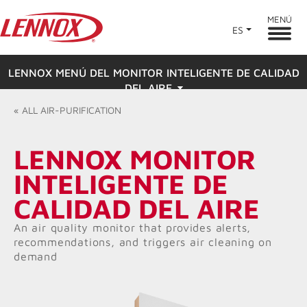
MENÚ
ES
LENNOX MENÚ DEL MONITOR INTELIGENTE DE CALIDAD
DEL AIRE
«
ALL
AIR-PURIFICATION
Descripción general
LENNOX MONITOR
Características
INTELIGENTE DE
Calificaciones y reseñas
CALIDAD DEL AIRE
Buscar un distribuidor
An air quality monitor that provides alerts,
recommendations, and triggers air cleaning on
demand
Recursos