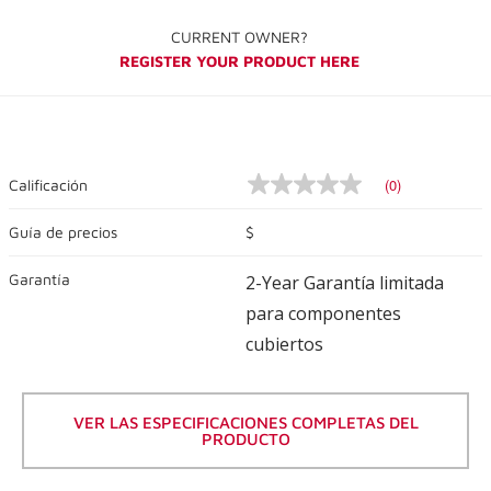
CURRENT OWNER?
REGISTER YOUR PRODUCT HERE
(0)
Calificación
Sin
valor
de
Guía de precios
$
calificación
Enlace
Garantía
a
2-Year Garantía limitada
la
para componentes
misma
página.
cubiertos
VER LAS ESPECIFICACIONES COMPLETAS DEL
PRODUCTO