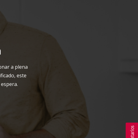
n
onar a plena
ficado, este
 espera.