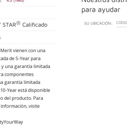
4.3
(1443)
para ayudar
®
INGRES
SU UBICACIÓN:
 STAR
Calificado
B
Merit vienen con una
tada de 5-Year para
y una garantía limitada
ara componentes
a garantía limitada
 10-Year está disponible
ro del producto. Para
información, visite
tyYourWay