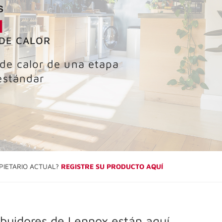
1
DE CALOR
de calor de una etapa
 estándar
PIETARIO ACTUAL?
REGISTRE SU PRODUCTO AQUÍ
ibuidores de Lennox están aquí