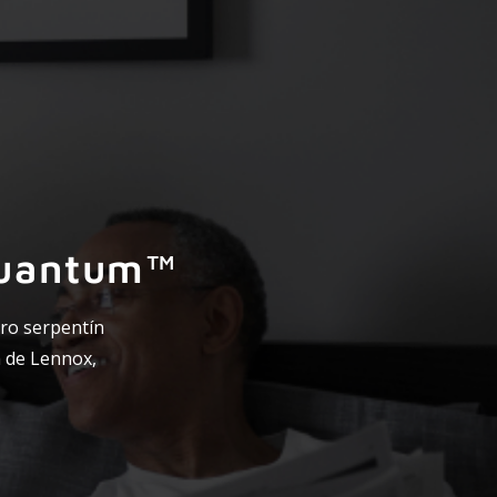
 Quantum™
ro serpentín
a de Lennox,