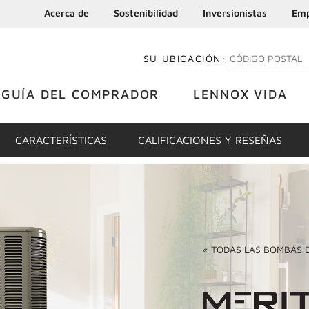
Acerca de
Sostenibilidad
Inversionistas
Emp
SU UBICACIÓN:
INGRESE SU CÓDI
GUÍA DEL COMPRADOR
LENNOX VIDA
CARACTERÍSTICAS
CALIFICACIONES Y RESEÑAS
«
TODAS LAS
BOMBAS 