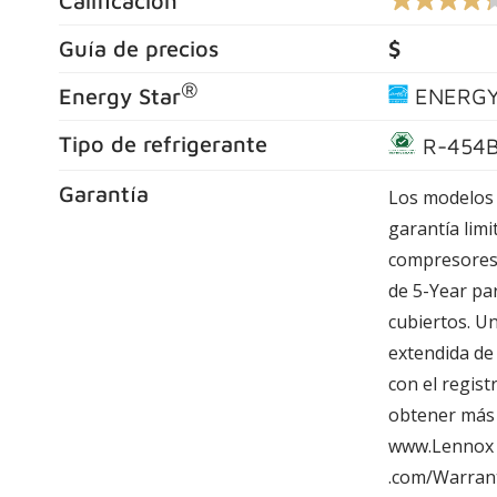
Calificación
4.3
de
5
Guía de precios
$
estrellas,
valor
®
Energy Star
ENERGY
de
calificación
promedio.
Tipo de refrigerante
R-454
Lea
las
reseñas
Garantía
Los modelos 
1443
.
garantía limi
El
mismo
compresores 
enlace
de 5-Year p
de
la
cubiertos. Un
página.
extendida de
con el regist
obtener más 
www.Lennox
.com/Warran