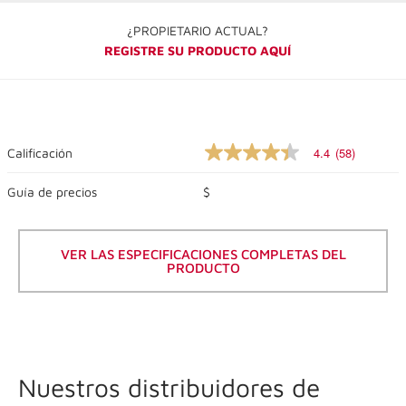
¿PROPIETARIO ACTUAL?
REGISTRE SU PRODUCTO AQUÍ
4.4
(58)
Calificación
4.4
out
of
Guía de precios
$
5
stars,
average
rating
VER LAS ESPECIFICACIONES COMPLETAS DEL
value.
PRODUCTO
Read
58
Reviews.
Same
page
link.
Nuestros distribuidores de