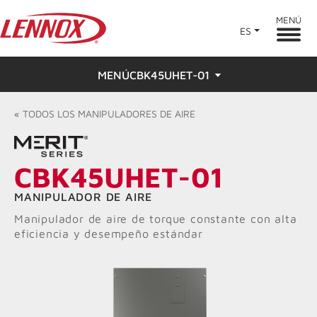
MENÚ
ES
MENÚCBK45UHET-01
Descripción general
«
TODOS LOS
MANIPULADORES DE AIRE
Características
CBK45UHET-01
Calificaciones y reseñas
MANIPULADOR DE AIRE
Buscar un distribuidor
Manipulador de aire de torque constante con alta
eficiencia y desempeño estándar