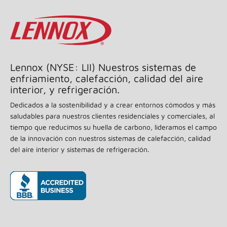
average
rating
value.
Read
55
Reviews.
Same
page
Lennox (NYSE: LII) Nuestros sistemas de
link.
enfriamiento, calefacción, calidad del aire
interior, y refrigeración.
Dedicados a la sostenibilidad y a crear entornos cómodos y más
saludables para nuestros clientes residenciales y comerciales, al
tiempo que reducimos su huella de carbono, lideramos el campo
de la innovación con nuestros sistemas de calefacción, calidad
del aire interior y sistemas de refrigeración.
(se abre en una ventana nueva)