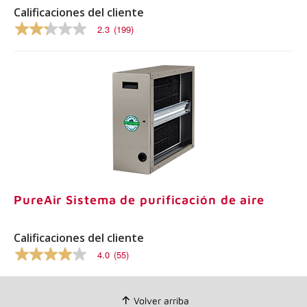
Calificaciones del cliente
2.3
(199)
2.3
out
of
5
stars,
average
rating
value.
Read
199
Reviews.
Same
page
link.
PureAir Sistema de purificación de aire
Calificaciones del cliente
4.0
(55)
4.0
out
of
5
Volver arriba
stars,