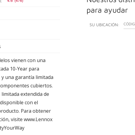
4.6
(476)
para ayudar
INGRES
SU UBICACIÓN:
B
delos vienen con una
itada 10-Year para
y una garantía limitada
componentes cubiertos.
 limitada extendida de
disponible con el
 producto. Para obtener
ión, visite www.Lennox
tyYourWay