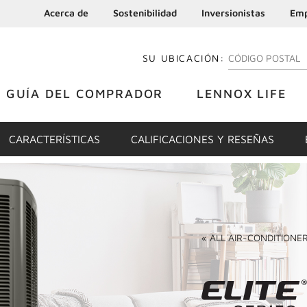
Acerca de
Sostenibilidad
Inversionistas
Emp
SU UBICACIÓN:
INGRESE SU CÓDI
GUÍA DEL COMPRADOR
LENNOX LIFE
CARACTERÍSTICAS
CALIFICACIONES Y RESEÑAS
«
ALL
AIR-CONDITIONE