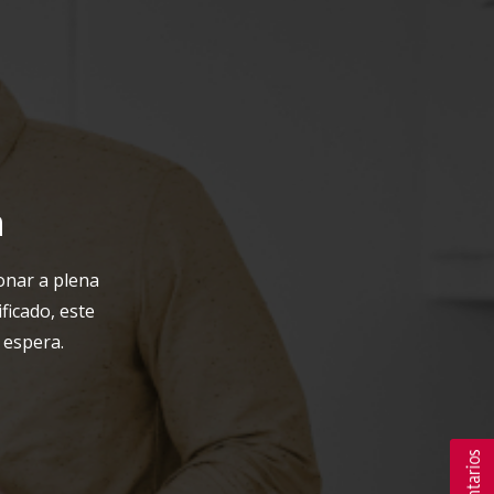
n
onar a plena
ficado, este
 espera.