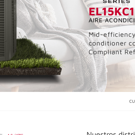
EL15KC1
AIRE ACONDIC
Mid-efficiency
conditioner c
Compliant Ref
CU
Nuestros distr