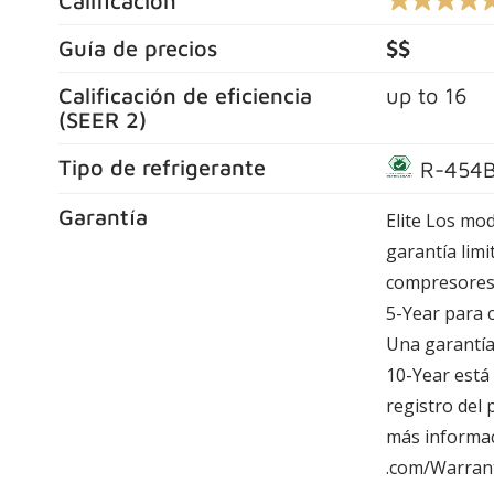
Calificación
4.6
out
of
Guía de precios
$$
5
stars,
Calificación de eficiencia
up to
16
average
rating
(
SEER 2
)
value.
Read
Tipo de refrigerante
R-454
476
Reviews.
Same
Garantía
Elite Los mo
page
link.
garantía lim
compresores 
5-Year para 
Una garantía
10-Year está 
registro del
más informac
.com/Warran