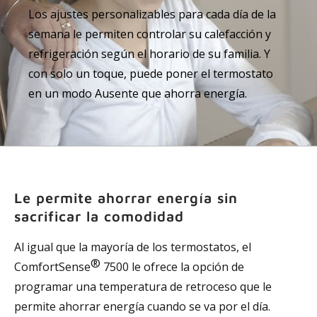
Los ajustes personalizables para cada día de la
semana le permiten controlar su calefacción y
refrigeración según el horario de su familia. Y
con solo un toque, puede poner el termostato
en un modo Ausente que ahorra energía.
Le permite ahorrar energía sin
sacrificar la comodidad
Al igual que la mayoría de los termostatos, el
®
ComfortSense
7500 le ofrece la opción de
programar una temperatura de retroceso que le
permite ahorrar energía cuando se va por el día.