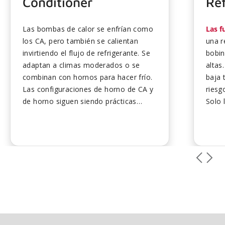
Conditioner
Ref
Las bombas de calor se enfrían como
Las f
los CA, pero también se calientan
una r
invirtiendo el flujo de refrigerante. Se
bobin
adaptan a climas moderados o se
altas
combinan con hornos para hacer frío.
baja 
Las configuraciones de horno de CA y
riesg
de horno siguen siendo prácticas
Solo 
cuando el gas es económico. La guía
deben
compara las características de
sospe
eficiencia, coste y comodidad. Elija
siste
según el clima, las tasas de energía y
ajust
los objetivos del sistema...
las f
mante