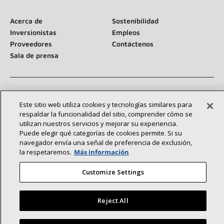
Acerca de
Sostenibilidad
Inversionistas
Empleos
Proveedores
Contáctenos
Sala de prensa
Conéctese con nosotros:
Este sitio web utiliza cookies y tecnologías similares para
respaldar la funcionalidad del sitio, comprender cómo se
utilizan nuestros servicios y mejorar su experiencia.
Puede elegir qué categorías de cookies permite. Si su
navegador envía una señal de preferencia de exclusión,
la respetaremos.
Más información
©2026 Lennox International Inc.
Mapa del sitio
Customize Settings
Declaración de accesibilidad
Privacidad
Términos y condiciones
Reject All
Find a Lennox dealer near you