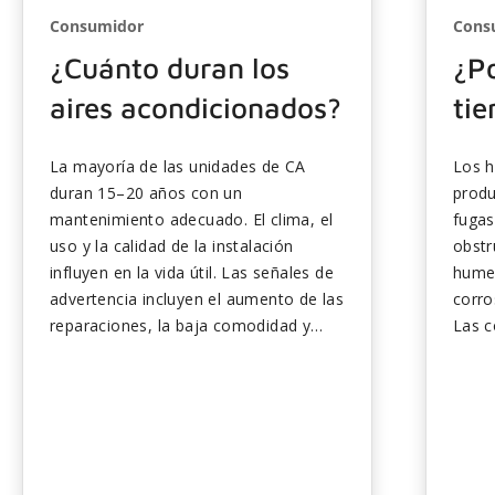
Consumidor
Cons
¿Cuánto duran los
¿P
aires acondicionados?
tie
La mayoría de las unidades de CA
Los h
duran 15–20 años con un
produ
mantenimiento adecuado. El clima, el
fugas
uso y la calidad de la instalación
obstr
influyen en la vida útil. Las señales de
humed
advertencia incluyen el aumento de las
corro
reparaciones, la baja comodidad y
Las c
facturas de energía más altas. Los
detec
ajustes anuales y los filtros limpios
fallo
ayudan a preservar el rendimiento.
repar
Planifique con anticipación el
adecu
reemplazo para evitar costos de
funci
emergencia...
costo