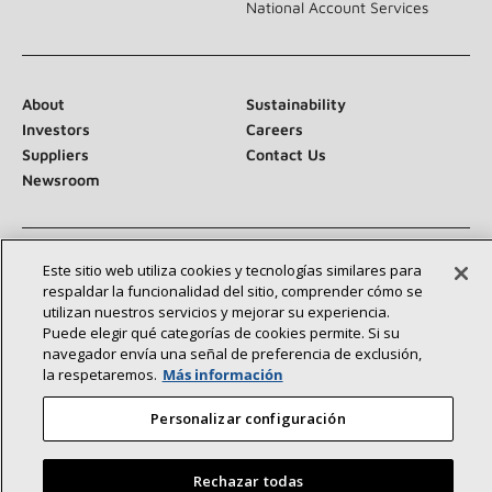
National Account Services
About
Sustainability
Investors
Careers
Suppliers
Contact Us
Newsroom
Este sitio web utiliza cookies y tecnologías similares para
Conéctese con nosotros:
respaldar la funcionalidad del sitio, comprender cómo se
utilizan nuestros servicios y mejorar su experiencia.
Puede elegir qué categorías de cookies permite. Si su
navegador envía una señal de preferencia de exclusión,
la respetaremos.
Más información
Personalizar configuración
©2026 Lennox International Inc.
Site Map
Accessibility Statement
Privacy
Terms & Conditions
Rechazar todas