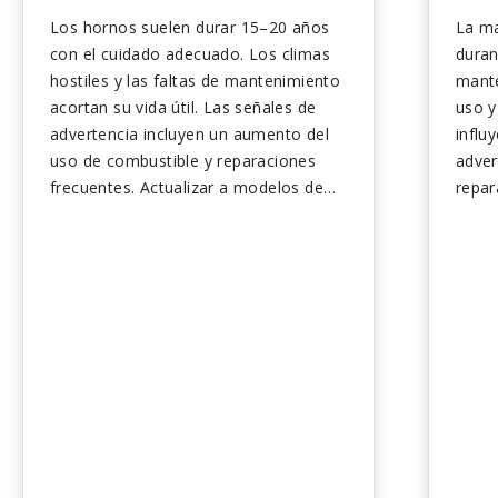
Los hornos suelen durar 15–20 años
La ma
con el cuidado adecuado. Los climas
duran
hostiles y las faltas de mantenimiento
mante
acortan su vida útil. Las señales de
uso y
advertencia incluyen un aumento del
influ
uso de combustible y reparaciones
adver
frecuentes. Actualizar a modelos de
repar
alta eficiencia mejora la comodidad y
factu
reduce las facturas. Planifique con
ajust
anticipación el reemplazo para evitar
ayuda
emergencias...
Plani
reemp
emerg