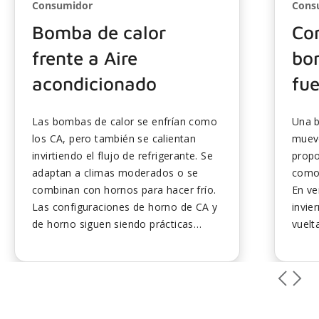
Consumidor
Cons
Bomba de calor
Co
frente a Aire
bom
acondicionado
fue
Las bombas de calor se enfrían como
Una b
los CA, pero también se calientan
mueve
invirtiendo el flujo de refrigerante. Se
propo
adaptan a climas moderados o se
como 
combinan con hornos para hacer frío.
En ve
Las configuraciones de horno de CA y
invie
de horno siguen siendo prácticas
vuelt
cuando el gas es económico. La guía
el ex
compara las características de
energ
eficiencia, coste y comodidad. Elija
que l
según el clima, las tasas de energía y
tamañ
los objetivos del sistema...
son e