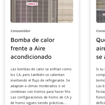
Consumidor
Cons
Bomba de calor
Qu
frente a Aire
air
acondicionado
se
Las bombas de calor se enfrían como
Si su
los CA, pero también se calientan
compr
invirtiendo el flujo de refrigerante. Se
termo
adaptan a climas moderados o se
Las b
combinan con hornos para hacer frío.
forza
Las configuraciones de horno de CA y
funci
de horno siguen siendo prácticas
defic