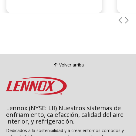
cuando el gas es económico. La guía
como 
compara las características de
puede
eficiencia, coste y comodidad. Elija
funci
según el clima, las tasas de energía y
calor
los objetivos del sistema...
un si
parez
compr
conti
tiene
Volver arriba
refrig
Lennox (NYSE: LII) Nuestros sistemas de
enfriamiento, calefacción, calidad del aire
interior, y refrigeración.
Dedicados a la sostenibilidad y a crear entornos cómodos y