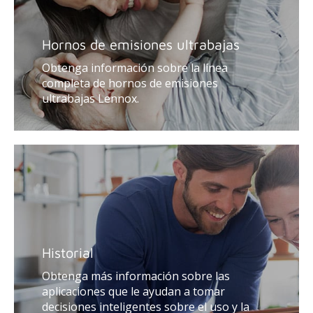
Hornos de emisiones ultrabajas
Obtenga información sobre la línea
completa de hornos de emisiones
ultrabajas Lennox.
Historial
Obtenga más información sobre las
aplicaciones que le ayudan a tomar
decisiones inteligentes sobre el uso y la