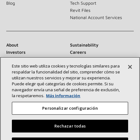
Blog
Tech Support
Revit Files
National Account Services
About
Sustainability
Investors
Careers
Suppliers
Contact Us
Este sitio web utiliza cookies y tecnologías similares para
Newsroom
respaldar la funcionalidad del sitio, comprender cómo se
utilizan nuestros servicios y mejorar su experiencia.
Puede elegir qué categorías de cookies permite. Si su
navegador envía una señal de preferencia de exclusión,
Conéctese con nosotros:
la respetaremos.
Más información
Personalizar configuración
Rechazar todas
©2026 Lennox International Inc.
Site Map