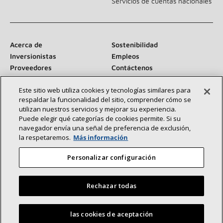
Servicios de cuentas nacionales
Acerca de
Sostenibilidad
Inversionistas
Empleos
Proveedores
Contáctenos
Sala de prensa
Este sitio web utiliza cookies y tecnologías similares para
respaldar la funcionalidad del sitio, comprender cómo se
utilizan nuestros servicios y mejorar su experiencia.
Puede elegir qué categorías de cookies permite. Si su
Conéctese con nosotros:
navegador envía una señal de preferencia de exclusión,
la respetaremos.
Más información
Personalizar configuración
Rechazar todas
©2026 Lennox International Inc.
Mapa del sitio
Declaración de accesibilidad
Privacidad
Encuentre un concesionario Lennox cerca de usted
las cookies de aceptación
Términos y condiciones