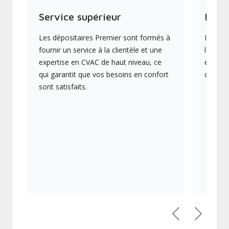
Service supérieur
Produ
Les dépositaires Premier sont formés à
Ils off
fournir un service à la clientèle et une
les plu
expertise en CVAC de haut niveau, ce
en éner
qui garantit que vos besoins en confort
collect
sont satisfaits.
Précédent
Suivant