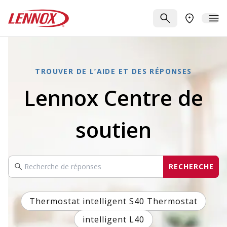
Passer au contenu principal
Lennox
RECHERCHE
ME
TROUVER 
TROUVER DE L’AIDE ET DES RÉPONSES
Lennox Centre de
soutien
RECHERCHE
Recherche
Thermostat intelligent S40 Thermostat
intelligent L40