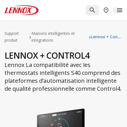
Passer au contenu principal
Lennox
RECHERCHE
ME
TROUVER 
Support
Maisons intelligentes et
Lennox + Control4
produit
intégrations
LENNOX + CONTROL4
Lennox La compatibilité avec les
thermostats intelligents S40 comprend des
plateformes d’automatisation intelligente
de qualité professionnelle comme Control4.