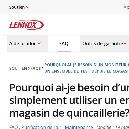
Passer au contenu principal
Soutien
À 
Lennox
Aide produit
FAQ
Outils de garantie
POURQUOI AI-JE BESOIN D’UN MONITEUR 
SOUTIEN
FAQ
s
UN ENSEMBLE DE TEST DEPUIS LE MAGASI
Pourquoi ai-je besoin d’
simplement utiliser un e
magasin de quincaillerie
FAQ
,
Purification de l’air
,
Maintenance
Modifié : 19 ma