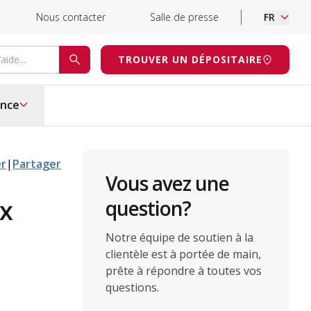
Nous contacter
Salle de presse
FR
d’aide
TROUVER UN DÉPOSITAIRE
RECHERCHE
ance
er
|
Partager
Vous avez une
ux
question?
Notre équipe de soutien à la
clientèle est à portée de main,
prête à répondre à toutes vos
questions.