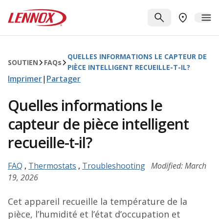
Passer au contenu principal
Lennox
RECHERCHE
ME
TROUVER 
QUELLES INFORMATIONS LE CAPTEUR DE
SOUTIEN
FAQ
s
PIÈCE INTELLIGENT RECUEILLE-T-IL?
Imprimer
|
Partager
Quelles informations le
capteur de pièce intelligent
recueille-t-il?
FAQ
,
Thermostats
,
Troubleshooting
Modified: March
19, 2026
Cet appareil recueille la température de la
pièce, l’humidité et l’état d’occupation et