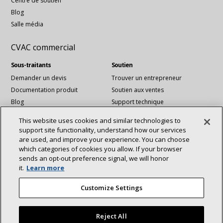
Centre de soutien
Blog
Salle média
CVAC commercial
Sous-traitants
Soutien
Demander un devis
Trouver un entrepreneur
Documentation produit
Soutien aux ventes
Blog
Support technique
Fichiers Revit
This website uses cookies and similar technologies to
Services de comptes nationaux
support site functionality, understand how our services
are used, and improve your experience. You can choose
which categories of cookies you allow. If your browser
Communiquez avec nous :
sends an opt‑out preference signal, we will honor
À propos
Durabilité
it.
Learn more
Investisseurs
Carrières
connexion
Youtube
Fournisseurs
Nous contacter
Customize Settings
Salle de presse
Reject All