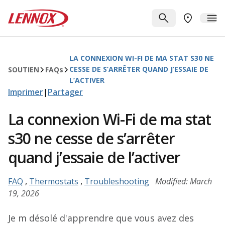
Passer au contenu principal
Lennox
RECHERCHE
ME
TROUVER 
LA CONNEXION WI-FI DE MA STAT S30 NE
CESSE DE S’ARRÊTER QUAND J’ESSAIE DE
SOUTIEN
FAQ
s
L’ACTIVER
Imprimer
|
Partager
La connexion Wi-Fi de ma stat
s30 ne cesse de s’arrêter
quand j’essaie de l’activer
FAQ
,
Thermostats
,
Troubleshooting
Modified: March
19, 2026
Je m désolé d'apprendre que vous avez des