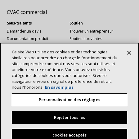
CVAC commercial
Sous-traitants
Soutien
Demander un devis
Trouver un entrepreneur
Documentation produit
Soutien aux ventes
Blog
Support technique
Ce site Web utilise des cookies et des technologies
Fichiers Revit
similaires pour prendre en charge le fonctionnement du
Services de comptes nationaux
site, comprendre comment nos services sont utilisés et
améliorer votre expérience. Vous pouvez choisir les
catégories de cookies que vous autorisez. Si votre
Communiquez avec nous :
navigateur envoie un signal de préférence de retrait,
À propos
Durabilité
nous l’honorons.
En savoir plus
Investisseurs
Carrières
connexion
Youtube
Fournisseurs
Nous contacter
Personnalisation des réglages
Salle de presse
Rejeter tous les
©2025 Lennox International Inc.
Plan du site
Déclaration d’accessibilité
Confidentialité
cookies acceptés