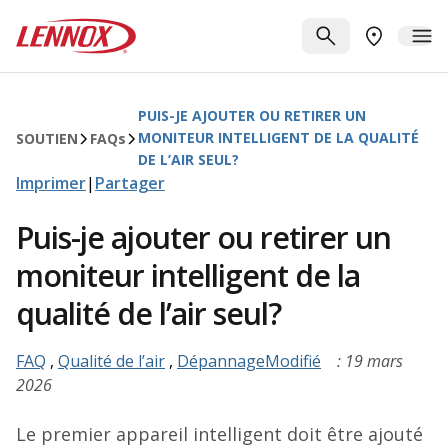
Passer au contenu principal
Lennox
RECHERCHE
ME
TROUVER 
PUIS-JE AJOUTER OU RETIRER UN
MONITEUR INTELLIGENT DE LA QUALITÉ
SOUTIEN
FAQ
s
DE L’AIR SEUL?
Imprimer
|
Partager
Puis-je ajouter ou retirer un
moniteur intelligent de la
qualité de l’air seul?
FAQ
,
Qualité de l’air
,
DépannageModifié
: 19 mars
2026
Le premier appareil intelligent doit être ajouté