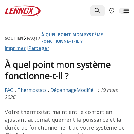
Passer au contenu principal
Lennox
RECHERCHE
ME
TROUVER 
À QUEL POINT MON SYSTÈME
SOUTIEN
FAQ
s
FONCTIONNE-T-IL ?
Imprimer
|
Partager
À quel point mon système
fonctionne-t-il ?
FAQ
,
Thermostats
,
DépannageModifié
: 19 mars
2026
Votre thermostat maintient le confort en
ajustant automatiquement la puissance et la
durée de fonctionnement de votre système de