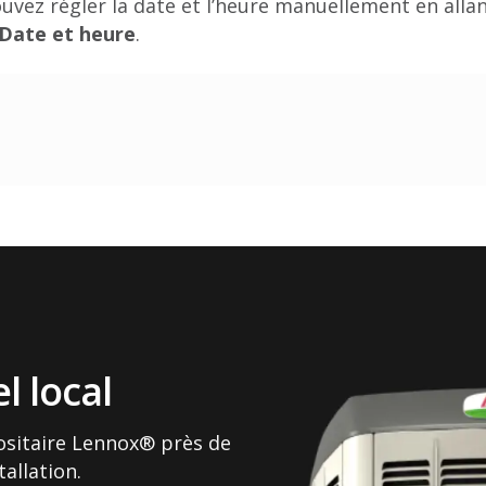
uvez régler la date et l’heure manuellement en allan
 Date et heure
.
l local
ositaire Lennox® près de
tallation.