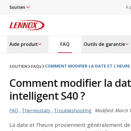
Passer au contenu principal
Soutien
À 
Lennox
Aide produit
FAQ
Outils de garantie
COMMENT MODIFIER LA DATE ET L’HEURE
SOUTIEN
FAQ
s
Comment modifier la dat
intelligent S40 ?
FAQ
,
Thermostats
,
Troubleshooting
Modified: March 
La date et l’heure proviennent généralement de 