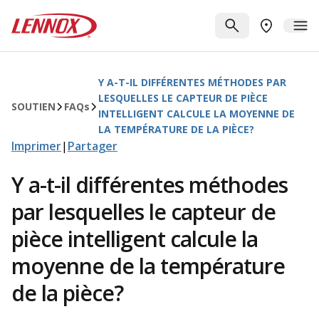
Passer au contenu principal
Lennox
RECHERCHE
ME
TROUVER 
Y A-T-IL DIFFÉRENTES MÉTHODES PAR
LESQUELLES LE CAPTEUR DE PIÈCE
SOUTIEN
FAQ
s
INTELLIGENT CALCULE LA MOYENNE DE
LA TEMPÉRATURE DE LA PIÈCE?
Imprimer
|
Partager
Y a-t-il différentes méthodes
par lesquelles le capteur de
pièce intelligent calcule la
moyenne de la température
de la pièce?