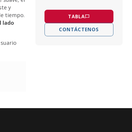
ste y
de tiempo.
TABLA
l lado
CONTÁCTENOS
usuario