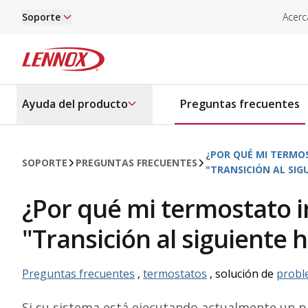
Saltar al contenido principal
Soporte
Acerc
Lennox
Ayuda del producto
Preguntas frecuentes
¿POR QUÉ MI TERMOS
SOPORTE
PREGUNTAS FRECUENTES
"TRANSICIÓN AL SIG
¿Por qué mi termostato i
"Transición al siguiente 
Preguntas frecuentes
,
termostatos
, solución de
probl
Si su sistema está ejecutando actualmente un pr