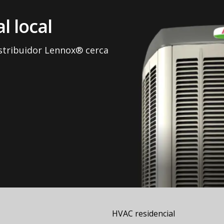
l local
istribuidor Lennox® cerca
HVAC residencial