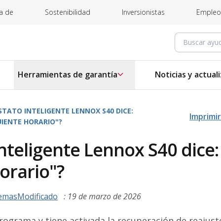
a de
Sostenibilidad
Inversionistas
Empleo
Buscar ay
Herramientas de garantía
Noticias y actual
TATO INTELIGENTE LENNOX S40 DICE:
Imprimir
UIENTE HORARIO"?
nteligente Lennox S40 dice:
horario"?
emasModificado
: 19 de marzo de 2026
ograma y tiene activada la recuperación de reajuste