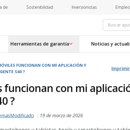
a de
Sostenibilidad
Inversionistas
Empleo
Buscar ay
Herramientas de garantía
Noticias y actual
MÓVILES FUNCIONAN CON MI APLICACIÓN Y
Imprimir
GENTE S40 ?
s funcionan con mi aplicaci
40 ?
emasModificado
: 19 de marzo de 2026
martphones y tabletas Apple y smartphones y tabl