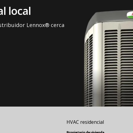
l local
istribuidor Lennox® cerca
HVAC residencial
Propietario de vivienda