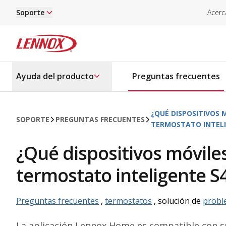
Saltar al contenido principal
Soporte
Acerc
Lennox
Ayuda del producto
Preguntas frecuentes
¿QUÉ DISPOSITIVOS 
SOPORTE
PREGUNTAS FRECUENTES
TERMOSTATO INTELI
¿Qué dispositivos móvile
termostato inteligente S
Preguntas frecuentes
,
termostatos
, solución de
probl
La aplicación Lennox Home es compatible con s