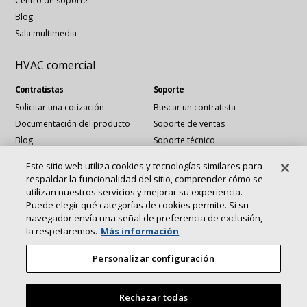
Centro de soporte
Blog
Sala multimedia
HVAC comercial
Contratistas
Soporte
Solicitar una cotización
Buscar un contratista
Documentación del producto
Soporte de ventas
Blog
Soporte técnico
Archivos Revit
Este sitio web utiliza cookies y tecnologías similares para
Servicios de cuentas nacionales
respaldar la funcionalidad del sitio, comprender cómo se
utilizan nuestros servicios y mejorar su experiencia.
Puede elegir qué categorías de cookies permite. Si su
Conéctese con nosotros:
navegador envía una señal de preferencia de exclusión,
Acerca de
Sostenibilidad
la respetaremos.
Más información
Inversionistas
Empleos
vinculadoen
YouTube
Proveedores
Contáctenos
Personalizar configuración
Sala de prensa
Rechazar todas