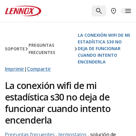
Saltar al contenido principal
Lennox
BUSCAR
ME
BUSCAR UN
LA CONEXIÓN WIFI DE MI
ESTADÍSTICA S30 NO
PREGUNTAS
DEJA DE FUNCIONAR
SOPORTE
FRECUENTES
CUANDO INTENTO
ENCENDERLA
Imprimir
|
Compartir
La conexión wifi de mi
estadística s30 no deja de
funcionar cuando intento
encenderla
Preguntas frecuentes
,
termostatos
, solución de