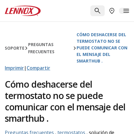
Saltar al contenido principal
Lennox
BUSCAR
ME
BUSCAR UN
CÓMO DESHACERSE DEL
TERMOSTATO NO SE
PREGUNTAS
PUEDE COMUNICAR CON
SOPORTE
FRECUENTES
EL MENSAJE DEL
SMARTHUB .
Imprimir
|
Compartir
Cómo deshacerse del
termostato no se puede
comunicar con el mensaje del
smarthub .
Preguntas frecuentes
,
termostatos
, solución de