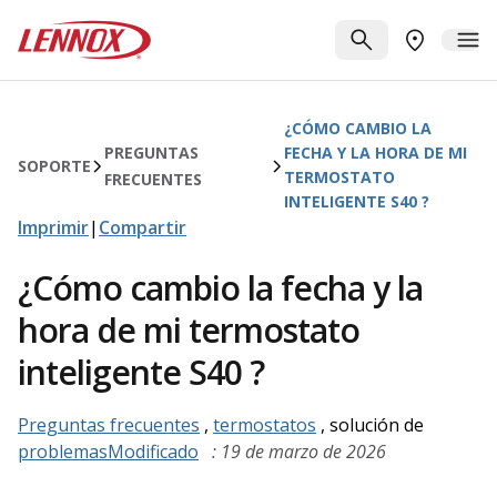
Saltar al contenido principal
Lennox
BUSCAR
ME
BUSCAR UN
¿CÓMO CAMBIO LA
PREGUNTAS
FECHA Y LA HORA DE MI
SOPORTE
TERMOSTATO
FRECUENTES
INTELIGENTE S40 ?
Imprimir
|
Compartir
¿Cómo cambio la fecha y la
hora de mi termostato
inteligente S40 ?
Preguntas frecuentes
,
termostatos
, solución de
problemasModificado
: 19 de marzo de 2026