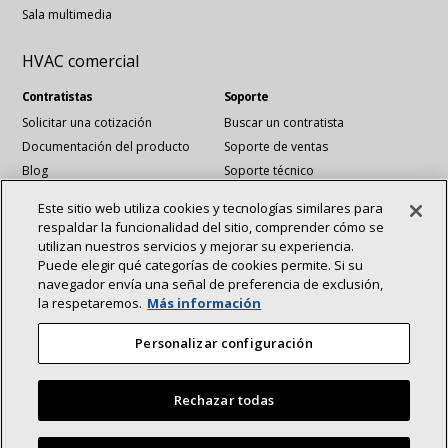
Sala multimedia
HVAC comercial
Contratistas
Soporte
Solicitar una cotización
Buscar un contratista
Documentación del producto
Soporte de ventas
Blog
Soporte técnico
Archivos Revit
Este sitio web utiliza cookies y tecnologías similares para
Servicios de cuentas nacionales
respaldar la funcionalidad del sitio, comprender cómo se
utilizan nuestros servicios y mejorar su experiencia.
Puede elegir qué categorías de cookies permite. Si su
Conéctese con nosotros:
navegador envía una señal de preferencia de exclusión,
Acerca de
Sostenibilidad
la respetaremos.
Más información
Inversionistas
Empleos
vinculadoen
YouTube
Proveedores
Contáctenos
Personalizar configuración
Sala de prensa
Rechazar todas
©2025 Lennox International Inc.
Mapa del sitio