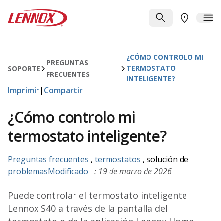
Saltar al contenido principal
Lennox
BUSCAR
ME
BUSCAR UN
¿CÓMO CONTROLO MI
PREGUNTAS
TERMOSTATO
SOPORTE
FRECUENTES
INTELIGENTE?
Imprimir
|
Compartir
¿Cómo controlo mi
termostato inteligente?
Preguntas frecuentes
,
termostatos
, solución de
problemasModificado
: 19 de marzo de 2026
Puede controlar el termostato inteligente
Lennox S40 a través de la pantalla del