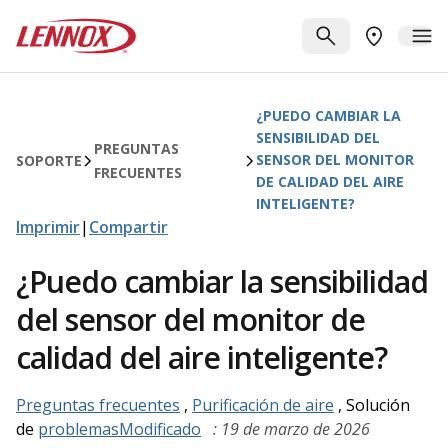
Saltar al contenido principal
Lennox
BUSCAR
ME
BUSCAR UN
¿PUEDO CAMBIAR LA
SENSIBILIDAD DEL
PREGUNTAS
SENSOR DEL MONITOR
SOPORTE
FRECUENTES
DE CALIDAD DEL AIRE
INTELIGENTE?
Imprimir
|
Compartir
¿Puedo cambiar la sensibilidad
del sensor del monitor de
calidad del aire inteligente?
Preguntas frecuentes
,
Purificación de aire
, Solución
de
problemasModificado
: 19 de marzo de 2026