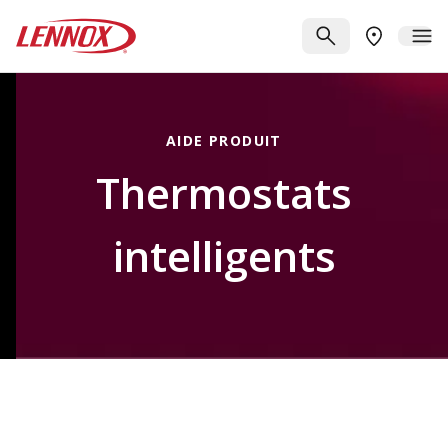
Passer au contenu principal
Lennox
RECHERCHE
ME
TROUVER 
AIDE PRODUIT
Thermostats
intelligents