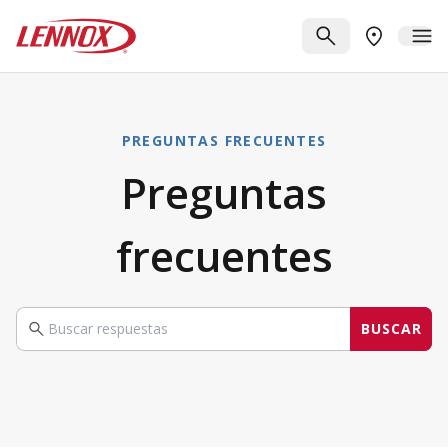
Saltar al contenido principal
Lennox
BUSCAR
ME
BUSCAR UN
PREGUNTAS FRECUENTES
Preguntas
frecuentes
BUSCAR
Buscar en su consulta