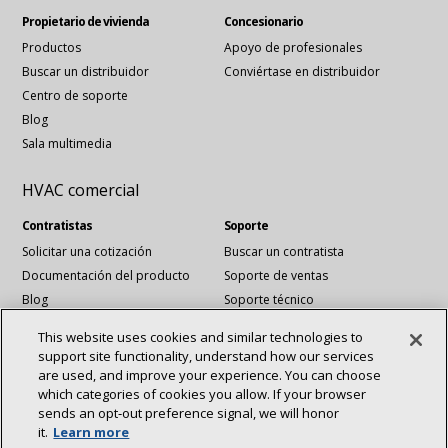
Propietario de vivienda
Concesionario
Productos
Apoyo de profesionales
Buscar un distribuidor
Conviértase en distribuidor
Centro de soporte
Blog
Sala multimedia
HVAC comercial
Contratistas
Soporte
Solicitar una cotización
Buscar un contratista
Documentación del producto
Soporte de ventas
Blog
Soporte técnico
Archivos Revit
This website uses cookies and similar technologies to
Servicios de cuentas nacionales
support site functionality, understand how our services
are used, and improve your experience. You can choose
which categories of cookies you allow. If your browser
Conéctese con nosotros:
sends an opt‑out preference signal, we will honor
Acerca de
Sostenibilidad
it.
Learn more
Inversionistas
Empleos
vinculadoen
YouTube