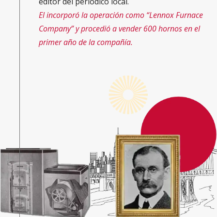
editor del periódico local.
El incorporó la operación como “Lennox Furnace
Company” y procedió a vender 600 hornos en el
primer año de la compañía.