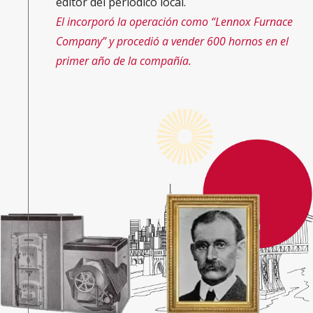
editor del periódico local.
El incorporó la operación como “Lennox Furnace
Company” y procedió a vender 600 hornos en el
primer año de la compañía.