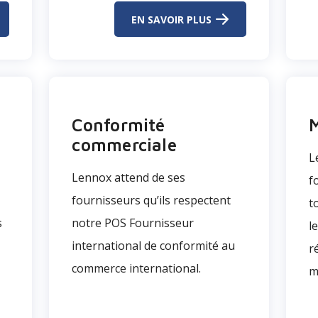
EN SAVOIR PLUS
Conformité
M
commerciale
L
Lennox attend de ses
f
fournisseurs qu’ils respectent
t
s
notre POS Fournisseur
l
international de conformité au
r
commerce international.
m