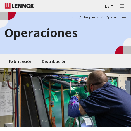
ES
Inicio
Empleos
Operaciones
Operaciones
Fabricación
Distribución