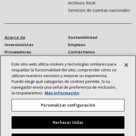
Archivos Revit
Servicios de cuentas nacionales
Acerca de
Sostenibilidad
Inversionistas
Empleos
Proveedores
Contáctenos
Sala de prensa
Este sitio web utiliza cookies y tecnologías similares para
respaldar la funcionalidad del sitio, comprender cómo se
utilizan nuestros servicios y mejorar su experiencia.
Puede elegir qué categorías de cookies permite. Si su
Conéctese con nosotros:
navegador envía una señal de preferencia de exclusión,
la respetaremos.
Más información
Personalizar configuración
Rechazar todas
©2026 Lennox International Inc.
Mapa del sitio
Declaración de accesibilidad
Privacidad